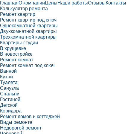
Главная
О компании
Цены
Наши работы
Отзывы
Контакты
Калькулятор ремонта
Ремонт квартир
Ремонт квартир под ключ
Однокомнатной квартиры
Двухкомнатной квартиры
Трехкомнатной квартиры
Квартиры-студии
В хрущевке
В новостройке
Ремонт комнат
Ремонт комнат под ключ
Ванной
Кухни
Туалета
Санузла
Спальни
Гостиной
Детской
Коридора
Ремонт домов и коттеджей
Виды ремонта
Недорогой ремонт
Черновой