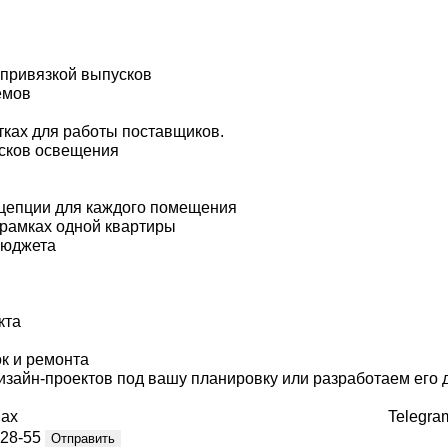
 привязкой выпусков
емов
ках для работы поставщиков.
усков освещения
нцепции для каждого помещения
 рамках одной квартиры
бюджета
кта
ок и ремонта
зайн-проектов под вашу планировку или разработаем его 
ax
Telegra
-28-55
Отправить