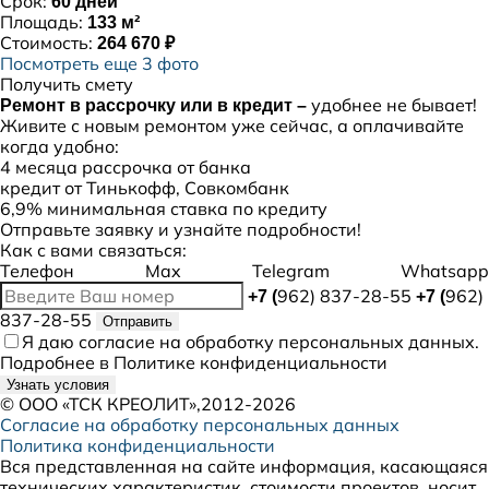
Срок:
60 дней
Площадь:
133 м²
Стоимость:
264 670 ₽
Посмотреть еще 3 фото
Получить смету
удобнее не бывает!
Ремонт в рассрочку или в кредит –
Живите с новым ремонтом уже сейчас, а оплачивайте
когда удобно:
4 месяца рассрочка от банка
кредит от Тинькофф, Совкомбанк
6,9% минимальная ставка по кредиту
Отправьте заявку и узнайте подробности!
Как с вами связаться:
Телефон
Max
Telegram
Whatsapp
962) 837-28-55
962)
+7 (
+7 (
837-28-55
Отправить
Я даю
согласие
на обработку персональных данных.
Подробнее в
Политике конфиденциальности
Узнать условия
©
ООО «ТСК КРЕОЛИТ»
,2012-2026
Согласие на обработку персональных данных
Политика конфиденциальности
Вся представленная на сайте информация, касающаяся
технических характеристик, стоимости проектов, носит