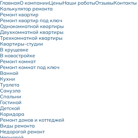
Главная
О компании
Цены
Наши работы
Отзывы
Контакты
Калькулятор ремонта
Ремонт квартир
Ремонт квартир под ключ
Однокомнатной квартиры
Двухкомнатной квартиры
Трехкомнатной квартиры
Квартиры-студии
В хрущевке
В новостройке
Ремонт комнат
Ремонт комнат под ключ
Ванной
Кухни
Туалета
Санузла
Спальни
Гостиной
Детской
Коридора
Ремонт домов и коттеджей
Виды ремонта
Недорогой ремонт
Черновой