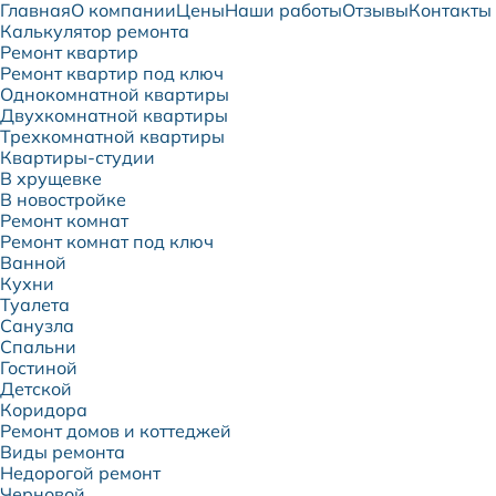
Главная
О компании
Цены
Наши работы
Отзывы
Контакты
Калькулятор ремонта
Ремонт квартир
Ремонт квартир под ключ
Однокомнатной квартиры
Двухкомнатной квартиры
Трехкомнатной квартиры
Квартиры-студии
В хрущевке
В новостройке
Ремонт комнат
Ремонт комнат под ключ
Ванной
Кухни
Туалета
Санузла
Спальни
Гостиной
Детской
Коридора
Ремонт домов и коттеджей
Виды ремонта
Недорогой ремонт
Черновой